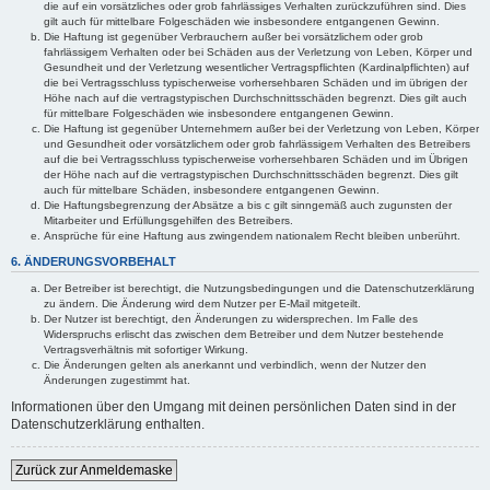
die auf ein vorsätzliches oder grob fahrlässiges Verhalten zurückzuführen sind. Dies
gilt auch für mittelbare Folgeschäden wie insbesondere entgangenen Gewinn.
Die Haftung ist gegenüber Verbrauchern außer bei vorsätzlichem oder grob
fahrlässigem Verhalten oder bei Schäden aus der Verletzung von Leben, Körper und
Gesundheit und der Verletzung wesentlicher Vertragspflichten (Kardinalpflichten) auf
die bei Vertragsschluss typischerweise vorhersehbaren Schäden und im übrigen der
Höhe nach auf die vertragstypischen Durchschnittsschäden begrenzt. Dies gilt auch
für mittelbare Folgeschäden wie insbesondere entgangenen Gewinn.
Die Haftung ist gegenüber Unternehmern außer bei der Verletzung von Leben, Körper
und Gesundheit oder vorsätzlichem oder grob fahrlässigem Verhalten des Betreibers
auf die bei Vertragsschluss typischerweise vorhersehbaren Schäden und im Übrigen
der Höhe nach auf die vertragstypischen Durchschnittsschäden begrenzt. Dies gilt
auch für mittelbare Schäden, insbesondere entgangenen Gewinn.
Die Haftungsbegrenzung der Absätze a bis c gilt sinngemäß auch zugunsten der
Mitarbeiter und Erfüllungsgehilfen des Betreibers.
Ansprüche für eine Haftung aus zwingendem nationalem Recht bleiben unberührt.
6. ÄNDERUNGSVORBEHALT
Der Betreiber ist berechtigt, die Nutzungsbedingungen und die Datenschutzerklärung
zu ändern. Die Änderung wird dem Nutzer per E-Mail mitgeteilt.
Der Nutzer ist berechtigt, den Änderungen zu widersprechen. Im Falle des
Widerspruchs erlischt das zwischen dem Betreiber und dem Nutzer bestehende
Vertragsverhältnis mit sofortiger Wirkung.
Die Änderungen gelten als anerkannt und verbindlich, wenn der Nutzer den
Änderungen zugestimmt hat.
Informationen über den Umgang mit deinen persönlichen Daten sind in der
Datenschutzerklärung enthalten.
Zurück zur Anmeldemaske