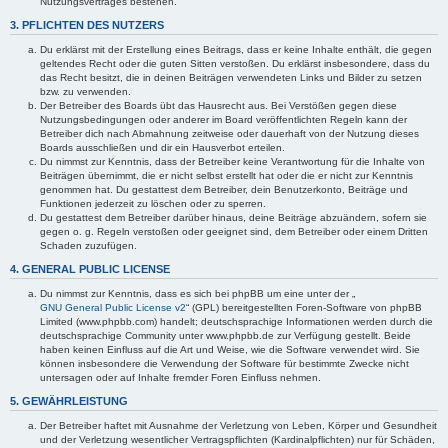
Nutzungsvertrages bestehen.
3. PFLICHTEN DES NUTZERS
Du erklärst mit der Erstellung eines Beitrags, dass er keine Inhalte enthält, die gegen
geltendes Recht oder die guten Sitten verstoßen. Du erklärst insbesondere, dass du
das Recht besitzt, die in deinen Beiträgen verwendeten Links und Bilder zu setzen
bzw. zu verwenden.
Der Betreiber des Boards übt das Hausrecht aus. Bei Verstößen gegen diese
Nutzungsbedingungen oder anderer im Board veröffentlichten Regeln kann der
Betreiber dich nach Abmahnung zeitweise oder dauerhaft von der Nutzung dieses
Boards ausschließen und dir ein Hausverbot erteilen.
Du nimmst zur Kenntnis, dass der Betreiber keine Verantwortung für die Inhalte von
Beiträgen übernimmt, die er nicht selbst erstellt hat oder die er nicht zur Kenntnis
genommen hat. Du gestattest dem Betreiber, dein Benutzerkonto, Beiträge und
Funktionen jederzeit zu löschen oder zu sperren.
Du gestattest dem Betreiber darüber hinaus, deine Beiträge abzuändern, sofern sie
gegen o. g. Regeln verstoßen oder geeignet sind, dem Betreiber oder einem Dritten
Schaden zuzufügen.
4. GENERAL PUBLIC LICENSE
Du nimmst zur Kenntnis, dass es sich bei phpBB um eine unter der „
GNU General Public License v2
“ (GPL) bereitgestellten Foren-Software von phpBB
Limited (www.phpbb.com) handelt; deutschsprachige Informationen werden durch die
deutschsprachige Community unter www.phpbb.de zur Verfügung gestellt. Beide
haben keinen Einfluss auf die Art und Weise, wie die Software verwendet wird. Sie
können insbesondere die Verwendung der Software für bestimmte Zwecke nicht
untersagen oder auf Inhalte fremder Foren Einfluss nehmen.
5. GEWÄHRLEISTUNG
Der Betreiber haftet mit Ausnahme der Verletzung von Leben, Körper und Gesundheit
und der Verletzung wesentlicher Vertragspflichten (Kardinalpflichten) nur für Schäden,