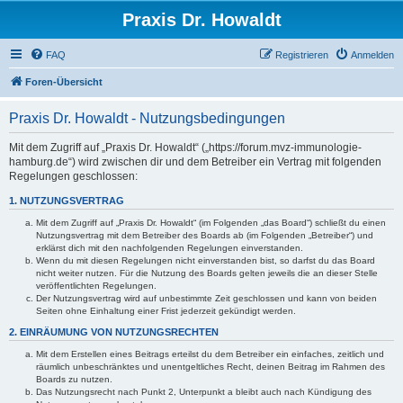
Praxis Dr. Howaldt
FAQ
Registrieren
Anmelden
Foren-Übersicht
Praxis Dr. Howaldt - Nutzungsbedingungen
Mit dem Zugriff auf „Praxis Dr. Howaldt“ („https://forum.mvz-immunologie-
hamburg.de“) wird zwischen dir und dem Betreiber ein Vertrag mit folgenden
Regelungen geschlossen:
1. NUTZUNGSVERTRAG
Mit dem Zugriff auf „Praxis Dr. Howaldt“ (im Folgenden „das Board“) schließt du einen
Nutzungsvertrag mit dem Betreiber des Boards ab (im Folgenden „Betreiber“) und
erklärst dich mit den nachfolgenden Regelungen einverstanden.
Wenn du mit diesen Regelungen nicht einverstanden bist, so darfst du das Board
nicht weiter nutzen. Für die Nutzung des Boards gelten jeweils die an dieser Stelle
veröffentlichten Regelungen.
Der Nutzungsvertrag wird auf unbestimmte Zeit geschlossen und kann von beiden
Seiten ohne Einhaltung einer Frist jederzeit gekündigt werden.
2. EINRÄUMUNG VON NUTZUNGSRECHTEN
Mit dem Erstellen eines Beitrags erteilst du dem Betreiber ein einfaches, zeitlich und
räumlich unbeschränktes und unentgeltliches Recht, deinen Beitrag im Rahmen des
Boards zu nutzen.
Das Nutzungsrecht nach Punkt 2, Unterpunkt a bleibt auch nach Kündigung des