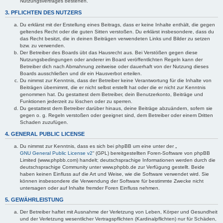
Nutzungsvertrages bestehen.
3. PFLICHTEN DES NUTZERS
Du erklärst mit der Erstellung eines Beitrags, dass er keine Inhalte enthält, die gegen
geltendes Recht oder die guten Sitten verstoßen. Du erklärst insbesondere, dass du
das Recht besitzt, die in deinen Beiträgen verwendeten Links und Bilder zu setzen
bzw. zu verwenden.
Der Betreiber des Boards übt das Hausrecht aus. Bei Verstößen gegen diese
Nutzungsbedingungen oder anderer im Board veröffentlichten Regeln kann der
Betreiber dich nach Abmahnung zeitweise oder dauerhaft von der Nutzung dieses
Boards ausschließen und dir ein Hausverbot erteilen.
Du nimmst zur Kenntnis, dass der Betreiber keine Verantwortung für die Inhalte von
Beiträgen übernimmt, die er nicht selbst erstellt hat oder die er nicht zur Kenntnis
genommen hat. Du gestattest dem Betreiber, dein Benutzerkonto, Beiträge und
Funktionen jederzeit zu löschen oder zu sperren.
Du gestattest dem Betreiber darüber hinaus, deine Beiträge abzuändern, sofern sie
gegen o. g. Regeln verstoßen oder geeignet sind, dem Betreiber oder einem Dritten
Schaden zuzufügen.
4. GENERAL PUBLIC LICENSE
Du nimmst zur Kenntnis, dass es sich bei phpBB um eine unter der „
GNU General Public License v2
“ (GPL) bereitgestellten Foren-Software von phpBB
Limited (www.phpbb.com) handelt; deutschsprachige Informationen werden durch die
deutschsprachige Community unter www.phpbb.de zur Verfügung gestellt. Beide
haben keinen Einfluss auf die Art und Weise, wie die Software verwendet wird. Sie
können insbesondere die Verwendung der Software für bestimmte Zwecke nicht
untersagen oder auf Inhalte fremder Foren Einfluss nehmen.
5. GEWÄHRLEISTUNG
Der Betreiber haftet mit Ausnahme der Verletzung von Leben, Körper und Gesundheit
und der Verletzung wesentlicher Vertragspflichten (Kardinalpflichten) nur für Schäden,