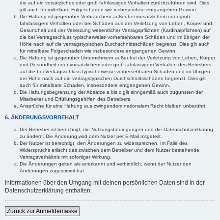
die auf ein vorsätzliches oder grob fahrlässiges Verhalten zurückzuführen sind. Dies
gilt auch für mittelbare Folgeschäden wie insbesondere entgangenen Gewinn.
Die Haftung ist gegenüber Verbrauchern außer bei vorsätzlichem oder grob
fahrlässigem Verhalten oder bei Schäden aus der Verletzung von Leben, Körper und
Gesundheit und der Verletzung wesentlicher Vertragspflichten (Kardinalpflichten) auf
die bei Vertragsschluss typischerweise vorhersehbaren Schäden und im übrigen der
Höhe nach auf die vertragstypischen Durchschnittsschäden begrenzt. Dies gilt auch
für mittelbare Folgeschäden wie insbesondere entgangenen Gewinn.
Die Haftung ist gegenüber Unternehmern außer bei der Verletzung von Leben, Körper
und Gesundheit oder vorsätzlichem oder grob fahrlässigem Verhalten des Betreibers
auf die bei Vertragsschluss typischerweise vorhersehbaren Schäden und im Übrigen
der Höhe nach auf die vertragstypischen Durchschnittsschäden begrenzt. Dies gilt
auch für mittelbare Schäden, insbesondere entgangenen Gewinn.
Die Haftungsbegrenzung der Absätze a bis c gilt sinngemäß auch zugunsten der
Mitarbeiter und Erfüllungsgehilfen des Betreibers.
Ansprüche für eine Haftung aus zwingendem nationalem Recht bleiben unberührt.
6. ÄNDERUNGSVORBEHALT
Der Betreiber ist berechtigt, die Nutzungsbedingungen und die Datenschutzerklärung
zu ändern. Die Änderung wird dem Nutzer per E-Mail mitgeteilt.
Der Nutzer ist berechtigt, den Änderungen zu widersprechen. Im Falle des
Widerspruchs erlischt das zwischen dem Betreiber und dem Nutzer bestehende
Vertragsverhältnis mit sofortiger Wirkung.
Die Änderungen gelten als anerkannt und verbindlich, wenn der Nutzer den
Änderungen zugestimmt hat.
Informationen über den Umgang mit deinen persönlichen Daten sind in der
Datenschutzerklärung enthalten.
Zurück zur Anmeldemaske