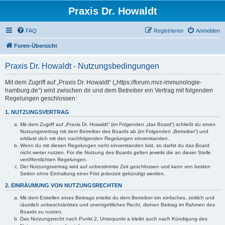
Praxis Dr. Howaldt
FAQ
Registrieren
Anmelden
Foren-Übersicht
Praxis Dr. Howaldt - Nutzungsbedingungen
Mit dem Zugriff auf „Praxis Dr. Howaldt“ („https://forum.mvz-immunologie-
hamburg.de“) wird zwischen dir und dem Betreiber ein Vertrag mit folgenden
Regelungen geschlossen:
1. NUTZUNGSVERTRAG
Mit dem Zugriff auf „Praxis Dr. Howaldt“ (im Folgenden „das Board“) schließt du einen
Nutzungsvertrag mit dem Betreiber des Boards ab (im Folgenden „Betreiber“) und
erklärst dich mit den nachfolgenden Regelungen einverstanden.
Wenn du mit diesen Regelungen nicht einverstanden bist, so darfst du das Board
nicht weiter nutzen. Für die Nutzung des Boards gelten jeweils die an dieser Stelle
veröffentlichten Regelungen.
Der Nutzungsvertrag wird auf unbestimmte Zeit geschlossen und kann von beiden
Seiten ohne Einhaltung einer Frist jederzeit gekündigt werden.
2. EINRÄUMUNG VON NUTZUNGSRECHTEN
Mit dem Erstellen eines Beitrags erteilst du dem Betreiber ein einfaches, zeitlich und
räumlich unbeschränktes und unentgeltliches Recht, deinen Beitrag im Rahmen des
Boards zu nutzen.
Das Nutzungsrecht nach Punkt 2, Unterpunkt a bleibt auch nach Kündigung des