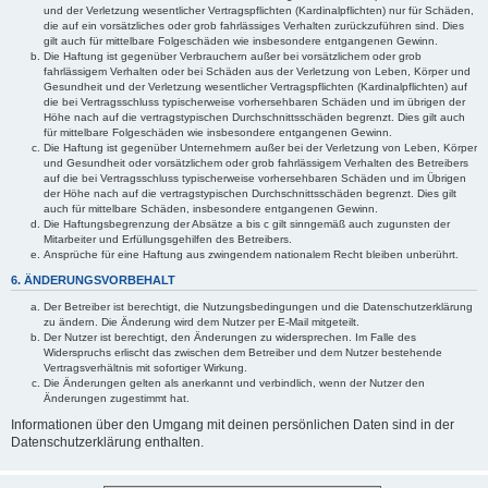
und der Verletzung wesentlicher Vertragspflichten (Kardinalpflichten) nur für Schäden,
die auf ein vorsätzliches oder grob fahrlässiges Verhalten zurückzuführen sind. Dies
gilt auch für mittelbare Folgeschäden wie insbesondere entgangenen Gewinn.
Die Haftung ist gegenüber Verbrauchern außer bei vorsätzlichem oder grob
fahrlässigem Verhalten oder bei Schäden aus der Verletzung von Leben, Körper und
Gesundheit und der Verletzung wesentlicher Vertragspflichten (Kardinalpflichten) auf
die bei Vertragsschluss typischerweise vorhersehbaren Schäden und im übrigen der
Höhe nach auf die vertragstypischen Durchschnittsschäden begrenzt. Dies gilt auch
für mittelbare Folgeschäden wie insbesondere entgangenen Gewinn.
Die Haftung ist gegenüber Unternehmern außer bei der Verletzung von Leben, Körper
und Gesundheit oder vorsätzlichem oder grob fahrlässigem Verhalten des Betreibers
auf die bei Vertragsschluss typischerweise vorhersehbaren Schäden und im Übrigen
der Höhe nach auf die vertragstypischen Durchschnittsschäden begrenzt. Dies gilt
auch für mittelbare Schäden, insbesondere entgangenen Gewinn.
Die Haftungsbegrenzung der Absätze a bis c gilt sinngemäß auch zugunsten der
Mitarbeiter und Erfüllungsgehilfen des Betreibers.
Ansprüche für eine Haftung aus zwingendem nationalem Recht bleiben unberührt.
6. ÄNDERUNGSVORBEHALT
Der Betreiber ist berechtigt, die Nutzungsbedingungen und die Datenschutzerklärung
zu ändern. Die Änderung wird dem Nutzer per E-Mail mitgeteilt.
Der Nutzer ist berechtigt, den Änderungen zu widersprechen. Im Falle des
Widerspruchs erlischt das zwischen dem Betreiber und dem Nutzer bestehende
Vertragsverhältnis mit sofortiger Wirkung.
Die Änderungen gelten als anerkannt und verbindlich, wenn der Nutzer den
Änderungen zugestimmt hat.
Informationen über den Umgang mit deinen persönlichen Daten sind in der
Datenschutzerklärung enthalten.