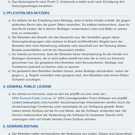
Das Nutzungsrecht nach Punkt 2, Unterpunkt a bleibt auch nach Kündigung des
Nutzungsvertrages bestehen.
3. PFLICHTEN DES NUTZERS
Du erklärst mit der Erstellung eines Beitrags, dass er keine Inhalte enthält, die gegen
geltendes Recht oder die guten Sitten verstoßen. Du erklärst insbesondere, dass du
das Recht besitzt, die in deinen Beiträgen verwendeten Links und Bilder zu setzen
bzw. zu verwenden.
Der Betreiber des Boards übt das Hausrecht aus. Bei Verstößen gegen diese
Nutzungsbedingungen oder anderer im Board veröffentlichten Regeln kann der
Betreiber dich nach Abmahnung zeitweise oder dauerhaft von der Nutzung dieses
Boards ausschließen und dir ein Hausverbot erteilen.
Du nimmst zur Kenntnis, dass der Betreiber keine Verantwortung für die Inhalte von
Beiträgen übernimmt, die er nicht selbst erstellt hat oder die er nicht zur Kenntnis
genommen hat. Du gestattest dem Betreiber, dein Benutzerkonto, Beiträge und
Funktionen jederzeit zu löschen oder zu sperren.
Du gestattest dem Betreiber darüber hinaus, deine Beiträge abzuändern, sofern sie
gegen o. g. Regeln verstoßen oder geeignet sind, dem Betreiber oder einem Dritten
Schaden zuzufügen.
4. GENERAL PUBLIC LICENSE
Du nimmst zur Kenntnis, dass es sich bei phpBB um eine unter der „
GNU General Public License v2
“ (GPL) bereitgestellten Foren-Software von phpBB
Limited (www.phpbb.com) handelt; deutschsprachige Informationen werden durch die
deutschsprachige Community unter www.phpbb.de zur Verfügung gestellt. Beide
haben keinen Einfluss auf die Art und Weise, wie die Software verwendet wird. Sie
können insbesondere die Verwendung der Software für bestimmte Zwecke nicht
untersagen oder auf Inhalte fremder Foren Einfluss nehmen.
5. GEWÄHRLEISTUNG
Der Betreiber haftet mit Ausnahme der Verletzung von Leben, Körper und Gesundheit