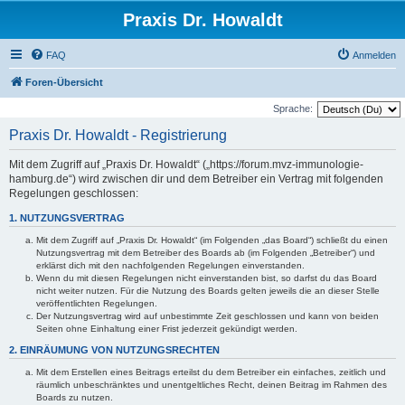
Praxis Dr. Howaldt
FAQ
Anmelden
Foren-Übersicht
Sprache:
Praxis Dr. Howaldt - Registrierung
Mit dem Zugriff auf „Praxis Dr. Howaldt“ („https://forum.mvz-immunologie-
hamburg.de“) wird zwischen dir und dem Betreiber ein Vertrag mit folgenden
Regelungen geschlossen:
1. NUTZUNGSVERTRAG
Mit dem Zugriff auf „Praxis Dr. Howaldt“ (im Folgenden „das Board“) schließt du einen
Nutzungsvertrag mit dem Betreiber des Boards ab (im Folgenden „Betreiber“) und
erklärst dich mit den nachfolgenden Regelungen einverstanden.
Wenn du mit diesen Regelungen nicht einverstanden bist, so darfst du das Board
nicht weiter nutzen. Für die Nutzung des Boards gelten jeweils die an dieser Stelle
veröffentlichten Regelungen.
Der Nutzungsvertrag wird auf unbestimmte Zeit geschlossen und kann von beiden
Seiten ohne Einhaltung einer Frist jederzeit gekündigt werden.
2. EINRÄUMUNG VON NUTZUNGSRECHTEN
Mit dem Erstellen eines Beitrags erteilst du dem Betreiber ein einfaches, zeitlich und
räumlich unbeschränktes und unentgeltliches Recht, deinen Beitrag im Rahmen des
Boards zu nutzen.