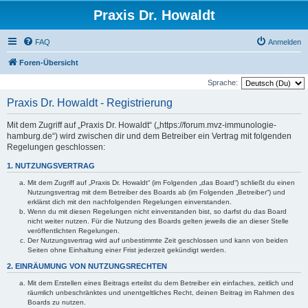
Praxis Dr. Howaldt
FAQ
Anmelden
Foren-Übersicht
Sprache:
Praxis Dr. Howaldt - Registrierung
Mit dem Zugriff auf „Praxis Dr. Howaldt“ („https://forum.mvz-immunologie-
hamburg.de“) wird zwischen dir und dem Betreiber ein Vertrag mit folgenden
Regelungen geschlossen:
1. NUTZUNGSVERTRAG
Mit dem Zugriff auf „Praxis Dr. Howaldt“ (im Folgenden „das Board“) schließt du einen
Nutzungsvertrag mit dem Betreiber des Boards ab (im Folgenden „Betreiber“) und
erklärst dich mit den nachfolgenden Regelungen einverstanden.
Wenn du mit diesen Regelungen nicht einverstanden bist, so darfst du das Board
nicht weiter nutzen. Für die Nutzung des Boards gelten jeweils die an dieser Stelle
veröffentlichten Regelungen.
Der Nutzungsvertrag wird auf unbestimmte Zeit geschlossen und kann von beiden
Seiten ohne Einhaltung einer Frist jederzeit gekündigt werden.
2. EINRÄUMUNG VON NUTZUNGSRECHTEN
Mit dem Erstellen eines Beitrags erteilst du dem Betreiber ein einfaches, zeitlich und
räumlich unbeschränktes und unentgeltliches Recht, deinen Beitrag im Rahmen des
Boards zu nutzen.