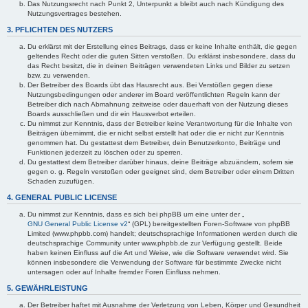
Das Nutzungsrecht nach Punkt 2, Unterpunkt a bleibt auch nach Kündigung des
Nutzungsvertrages bestehen.
3. PFLICHTEN DES NUTZERS
Du erklärst mit der Erstellung eines Beitrags, dass er keine Inhalte enthält, die gegen
geltendes Recht oder die guten Sitten verstoßen. Du erklärst insbesondere, dass du
das Recht besitzt, die in deinen Beiträgen verwendeten Links und Bilder zu setzen
bzw. zu verwenden.
Der Betreiber des Boards übt das Hausrecht aus. Bei Verstößen gegen diese
Nutzungsbedingungen oder anderer im Board veröffentlichten Regeln kann der
Betreiber dich nach Abmahnung zeitweise oder dauerhaft von der Nutzung dieses
Boards ausschließen und dir ein Hausverbot erteilen.
Du nimmst zur Kenntnis, dass der Betreiber keine Verantwortung für die Inhalte von
Beiträgen übernimmt, die er nicht selbst erstellt hat oder die er nicht zur Kenntnis
genommen hat. Du gestattest dem Betreiber, dein Benutzerkonto, Beiträge und
Funktionen jederzeit zu löschen oder zu sperren.
Du gestattest dem Betreiber darüber hinaus, deine Beiträge abzuändern, sofern sie
gegen o. g. Regeln verstoßen oder geeignet sind, dem Betreiber oder einem Dritten
Schaden zuzufügen.
4. GENERAL PUBLIC LICENSE
Du nimmst zur Kenntnis, dass es sich bei phpBB um eine unter der „
GNU General Public License v2
“ (GPL) bereitgestellten Foren-Software von phpBB
Limited (www.phpbb.com) handelt; deutschsprachige Informationen werden durch die
deutschsprachige Community unter www.phpbb.de zur Verfügung gestellt. Beide
haben keinen Einfluss auf die Art und Weise, wie die Software verwendet wird. Sie
können insbesondere die Verwendung der Software für bestimmte Zwecke nicht
untersagen oder auf Inhalte fremder Foren Einfluss nehmen.
5. GEWÄHRLEISTUNG
Der Betreiber haftet mit Ausnahme der Verletzung von Leben, Körper und Gesundheit