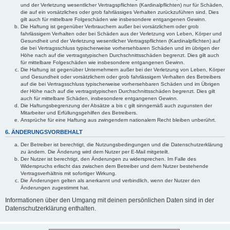
und der Verletzung wesentlicher Vertragspflichten (Kardinalpflichten) nur für Schäden,
die auf ein vorsätzliches oder grob fahrlässiges Verhalten zurückzuführen sind. Dies
gilt auch für mittelbare Folgeschäden wie insbesondere entgangenen Gewinn.
Die Haftung ist gegenüber Verbrauchern außer bei vorsätzlichem oder grob
fahrlässigem Verhalten oder bei Schäden aus der Verletzung von Leben, Körper und
Gesundheit und der Verletzung wesentlicher Vertragspflichten (Kardinalpflichten) auf
die bei Vertragsschluss typischerweise vorhersehbaren Schäden und im übrigen der
Höhe nach auf die vertragstypischen Durchschnittsschäden begrenzt. Dies gilt auch
für mittelbare Folgeschäden wie insbesondere entgangenen Gewinn.
Die Haftung ist gegenüber Unternehmern außer bei der Verletzung von Leben, Körper
und Gesundheit oder vorsätzlichem oder grob fahrlässigem Verhalten des Betreibers
auf die bei Vertragsschluss typischerweise vorhersehbaren Schäden und im Übrigen
der Höhe nach auf die vertragstypischen Durchschnittsschäden begrenzt. Dies gilt
auch für mittelbare Schäden, insbesondere entgangenen Gewinn.
Die Haftungsbegrenzung der Absätze a bis c gilt sinngemäß auch zugunsten der
Mitarbeiter und Erfüllungsgehilfen des Betreibers.
Ansprüche für eine Haftung aus zwingendem nationalem Recht bleiben unberührt.
6. ÄNDERUNGSVORBEHALT
Der Betreiber ist berechtigt, die Nutzungsbedingungen und die Datenschutzerklärung
zu ändern. Die Änderung wird dem Nutzer per E-Mail mitgeteilt.
Der Nutzer ist berechtigt, den Änderungen zu widersprechen. Im Falle des
Widerspruchs erlischt das zwischen dem Betreiber und dem Nutzer bestehende
Vertragsverhältnis mit sofortiger Wirkung.
Die Änderungen gelten als anerkannt und verbindlich, wenn der Nutzer den
Änderungen zugestimmt hat.
Informationen über den Umgang mit deinen persönlichen Daten sind in der
Datenschutzerklärung enthalten.