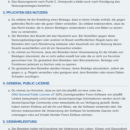
Das Nutzungsrecht nach Punkt 2, Unterpunkt a bleibt auch nach Kündigung des
Nutzungsvertrages bestehen.
3. PFLICHTEN DES NUTZERS
Du erklärst mit der Erstellung eines Beitrags, dass er keine Inhalte enthält, die gegen
geltendes Recht oder die guten Sitten verstoßen. Du erklärst insbesondere, dass du
das Recht besitzt, die in deinen Beiträgen verwendeten Links und Bilder zu setzen
bzw. zu verwenden.
Der Betreiber des Boards übt das Hausrecht aus. Bei Verstößen gegen diese
Nutzungsbedingungen oder anderer im Board veröffentlichten Regeln kann der
Betreiber dich nach Abmahnung zeitweise oder dauerhaft von der Nutzung dieses
Boards ausschließen und dir ein Hausverbot erteilen.
Du nimmst zur Kenntnis, dass der Betreiber keine Verantwortung für die Inhalte von
Beiträgen übernimmt, die er nicht selbst erstellt hat oder die er nicht zur Kenntnis
genommen hat. Du gestattest dem Betreiber, dein Benutzerkonto, Beiträge und
Funktionen jederzeit zu löschen oder zu sperren.
Du gestattest dem Betreiber darüber hinaus, deine Beiträge abzuändern, sofern sie
gegen o. g. Regeln verstoßen oder geeignet sind, dem Betreiber oder einem Dritten
Schaden zuzufügen.
4. GENERAL PUBLIC LICENSE
Du nimmst zur Kenntnis, dass es sich bei phpBB um eine unter der „
GNU General Public License v2
“ (GPL) bereitgestellten Foren-Software von phpBB
Limited (www.phpbb.com) handelt; deutschsprachige Informationen werden durch die
deutschsprachige Community unter www.phpbb.de zur Verfügung gestellt. Beide
haben keinen Einfluss auf die Art und Weise, wie die Software verwendet wird. Sie
können insbesondere die Verwendung der Software für bestimmte Zwecke nicht
untersagen oder auf Inhalte fremder Foren Einfluss nehmen.
5. GEWÄHRLEISTUNG
Der Betreiber haftet mit Ausnahme der Verletzung von Leben, Körper und Gesundheit