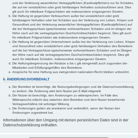
und der Verletzung wesentlicher Vertragspflichten (Kardinalpflichten) nur für Schäden,
die auf ein vorsätzliches oder grob fahrlässiges Verhalten zurückzuführen sind. Dies
gilt auch für mittelbare Folgeschäden wie insbesondere entgangenen Gewinn.
Die Haftung ist gegenüber Verbrauchern außer bei vorsätzlichem oder grob
fahrlässigem Verhalten oder bei Schäden aus der Verletzung von Leben, Körper und
Gesundheit und der Verletzung wesentlicher Vertragspflichten (Kardinalpflichten) auf
die bei Vertragsschluss typischerweise vorhersehbaren Schäden und im übrigen der
Höhe nach auf die vertragstypischen Durchschnittsschäden begrenzt. Dies gilt auch
für mittelbare Folgeschäden wie insbesondere entgangenen Gewinn.
Die Haftung ist gegenüber Unternehmern außer bei der Verletzung von Leben, Körper
und Gesundheit oder vorsätzlichem oder grob fahrlässigem Verhalten des Betreibers
auf die bei Vertragsschluss typischerweise vorhersehbaren Schäden und im Übrigen
der Höhe nach auf die vertragstypischen Durchschnittsschäden begrenzt. Dies gilt
auch für mittelbare Schäden, insbesondere entgangenen Gewinn.
Die Haftungsbegrenzung der Absätze a bis c gilt sinngemäß auch zugunsten der
Mitarbeiter und Erfüllungsgehilfen des Betreibers.
Ansprüche für eine Haftung aus zwingendem nationalem Recht bleiben unberührt.
6. ÄNDERUNGSVORBEHALT
Der Betreiber ist berechtigt, die Nutzungsbedingungen und die Datenschutzerklärung
zu ändern. Die Änderung wird dem Nutzer per E-Mail mitgeteilt.
Der Nutzer ist berechtigt, den Änderungen zu widersprechen. Im Falle des
Widerspruchs erlischt das zwischen dem Betreiber und dem Nutzer bestehende
Vertragsverhältnis mit sofortiger Wirkung.
Die Änderungen gelten als anerkannt und verbindlich, wenn der Nutzer den
Änderungen zugestimmt hat.
Informationen über den Umgang mit deinen persönlichen Daten sind in der
Datenschutzerklärung enthalten.