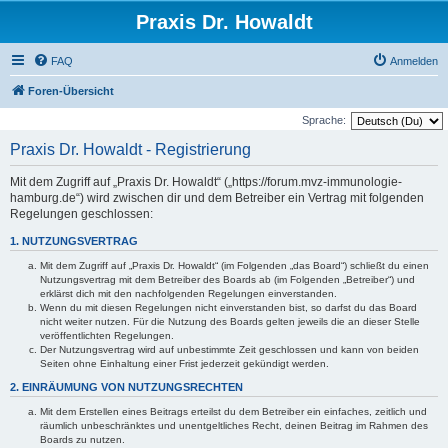
Praxis Dr. Howaldt
FAQ
Anmelden
Foren-Übersicht
Sprache:
Praxis Dr. Howaldt - Registrierung
Mit dem Zugriff auf „Praxis Dr. Howaldt“ („https://forum.mvz-immunologie-
hamburg.de“) wird zwischen dir und dem Betreiber ein Vertrag mit folgenden
Regelungen geschlossen:
1. NUTZUNGSVERTRAG
Mit dem Zugriff auf „Praxis Dr. Howaldt“ (im Folgenden „das Board“) schließt du einen
Nutzungsvertrag mit dem Betreiber des Boards ab (im Folgenden „Betreiber“) und
erklärst dich mit den nachfolgenden Regelungen einverstanden.
Wenn du mit diesen Regelungen nicht einverstanden bist, so darfst du das Board
nicht weiter nutzen. Für die Nutzung des Boards gelten jeweils die an dieser Stelle
veröffentlichten Regelungen.
Der Nutzungsvertrag wird auf unbestimmte Zeit geschlossen und kann von beiden
Seiten ohne Einhaltung einer Frist jederzeit gekündigt werden.
2. EINRÄUMUNG VON NUTZUNGSRECHTEN
Mit dem Erstellen eines Beitrags erteilst du dem Betreiber ein einfaches, zeitlich und
räumlich unbeschränktes und unentgeltliches Recht, deinen Beitrag im Rahmen des
Boards zu nutzen.