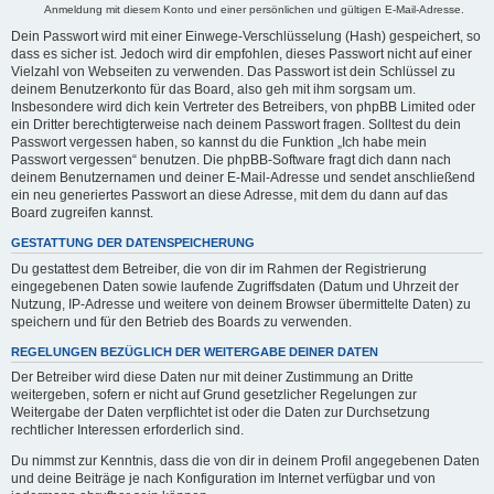
Anmeldung mit diesem Konto und einer persönlichen und gültigen E-Mail-Adresse.
Dein Passwort wird mit einer Einwege-Verschlüsselung (Hash) gespeichert, so
dass es sicher ist. Jedoch wird dir empfohlen, dieses Passwort nicht auf einer
Vielzahl von Webseiten zu verwenden. Das Passwort ist dein Schlüssel zu
deinem Benutzerkonto für das Board, also geh mit ihm sorgsam um.
Insbesondere wird dich kein Vertreter des Betreibers, von phpBB Limited oder
ein Dritter berechtigterweise nach deinem Passwort fragen. Solltest du dein
Passwort vergessen haben, so kannst du die Funktion „Ich habe mein
Passwort vergessen“ benutzen. Die phpBB-Software fragt dich dann nach
deinem Benutzernamen und deiner E-Mail-Adresse und sendet anschließend
ein neu generiertes Passwort an diese Adresse, mit dem du dann auf das
Board zugreifen kannst.
GESTATTUNG DER DATENSPEICHERUNG
Du gestattest dem Betreiber, die von dir im Rahmen der Registrierung
eingegebenen Daten sowie laufende Zugriffsdaten (Datum und Uhrzeit der
Nutzung, IP-Adresse und weitere von deinem Browser übermittelte Daten) zu
speichern und für den Betrieb des Boards zu verwenden.
REGELUNGEN BEZÜGLICH DER WEITERGABE DEINER DATEN
Der Betreiber wird diese Daten nur mit deiner Zustimmung an Dritte
weitergeben, sofern er nicht auf Grund gesetzlicher Regelungen zur
Weitergabe der Daten verpflichtet ist oder die Daten zur Durchsetzung
rechtlicher Interessen erforderlich sind.
Du nimmst zur Kenntnis, dass die von dir in deinem Profil angegebenen Daten
und deine Beiträge je nach Konfiguration im Internet verfügbar und von