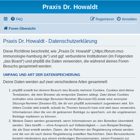
Praxis Dr. Howaldt
FAQ
Registrieren
Anmelden
Foren-Übersicht
Praxis Dr. Howaldt - Datenschutzerklärung
Diese Richtlinie beschreibt, wie „Praxis Dr. Howaldt“ („https://forum.mvz-
immunologie-hamburg.de“) und ggf. verbundene Institutionen (im Folgenden
„das Board“) und phpBB die Daten verwenden, die während deines Foren-
Besuchs gesammelt werden.
UMFANG UND ART DER DATENSPEICHERUNG
Deine Daten werden auf zwei verschiedene Arten gesammelt:
phpBB erstellt bei deinem Besuch des Boards mehrere Cookies. Cookies sind kleine
Textdateien, die dein Browser als temporäre Dateien ablegt. Zwei dieser Cookies
enthalten eine eindeutige Benutzer-Nummer (Benutzer-ID) sowie eine anonyme
Sitzungs-Nummer (Session-ID), die dir von phpBB automatisch zugewiesen wird. Ein
drittes Cookie wird erstellt, sobald du Themen besucht hast und wird dazu verwendet,
Informationen über die von dir gelesenen Beiträge zu speichern, um die ungelesenen
Beiträge markieren zu können.
Weitere Daten werden gesammelt, wenn Informationen an den Betreiber übermittelt
werden. Dies betrifft — ohne Anspruch auf Vollständigkeit — zum Beispiel Beiträge,
die als Gast erstellt werden, Daten, die im Rahmen der Registrierung erfasst werden
und die von dir nach deiner Registrierung erstellten Nachrichten. Dein Benutzerkonto
besteht mindestens aus einem eindeutigen Benutzernamen, einem Passwort zur