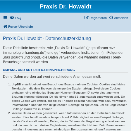
Praxis Dr. Howaldt
FAQ
Registrieren
Anmelden
Foren-Übersicht
Praxis Dr. Howaldt - Datenschutzerklärung
Diese Richtlinie beschreibt, wie „Praxis Dr. Howaldt“ („https://forum.mvz-
immunologie-hamburg.de“) und ggf. verbundene Institutionen (im Folgenden
„das Board“) und phpBB die Daten verwenden, die während deines Foren-
Besuchs gesammelt werden.
UMFANG UND ART DER DATENSPEICHERUNG
Deine Daten werden auf zwei verschiedene Arten gesammelt:
phpBB erstellt bei deinem Besuch des Boards mehrere Cookies. Cookies sind kleine
Textdateien, die dein Browser als temporäre Dateien ablegt. Zwei dieser Cookies
enthalten eine eindeutige Benutzer-Nummer (Benutzer-ID) sowie eine anonyme
Sitzungs-Nummer (Session-ID), die dir von phpBB automatisch zugewiesen wird. Ein
drittes Cookie wird erstellt, sobald du Themen besucht hast und wird dazu verwendet,
Informationen über die von dir gelesenen Beiträge zu speichern, um die ungelesenen
Beiträge markieren zu können.
Weitere Daten werden gesammelt, wenn Informationen an den Betreiber übermittelt
werden. Dies betrifft — ohne Anspruch auf Vollständigkeit — zum Beispiel Beiträge,
die als Gast erstellt werden, Daten, die im Rahmen der Registrierung erfasst werden
und die von dir nach deiner Registrierung erstellten Nachrichten. Dein Benutzerkonto
besteht mindestens aus einem eindeutigen Benutzernamen, einem Passwort zur