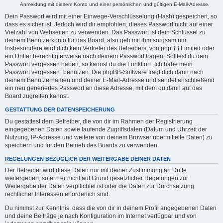
Anmeldung mit diesem Konto und einer persönlichen und gültigen E-Mail-Adresse.
Dein Passwort wird mit einer Einwege-Verschlüsselung (Hash) gespeichert, so
dass es sicher ist. Jedoch wird dir empfohlen, dieses Passwort nicht auf einer
Vielzahl von Webseiten zu verwenden. Das Passwort ist dein Schlüssel zu
deinem Benutzerkonto für das Board, also geh mit ihm sorgsam um.
Insbesondere wird dich kein Vertreter des Betreibers, von phpBB Limited oder
ein Dritter berechtigterweise nach deinem Passwort fragen. Solltest du dein
Passwort vergessen haben, so kannst du die Funktion „Ich habe mein
Passwort vergessen“ benutzen. Die phpBB-Software fragt dich dann nach
deinem Benutzernamen und deiner E-Mail-Adresse und sendet anschließend
ein neu generiertes Passwort an diese Adresse, mit dem du dann auf das
Board zugreifen kannst.
GESTATTUNG DER DATENSPEICHERUNG
Du gestattest dem Betreiber, die von dir im Rahmen der Registrierung
eingegebenen Daten sowie laufende Zugriffsdaten (Datum und Uhrzeit der
Nutzung, IP-Adresse und weitere von deinem Browser übermittelte Daten) zu
speichern und für den Betrieb des Boards zu verwenden.
REGELUNGEN BEZÜGLICH DER WEITERGABE DEINER DATEN
Der Betreiber wird diese Daten nur mit deiner Zustimmung an Dritte
weitergeben, sofern er nicht auf Grund gesetzlicher Regelungen zur
Weitergabe der Daten verpflichtet ist oder die Daten zur Durchsetzung
rechtlicher Interessen erforderlich sind.
Du nimmst zur Kenntnis, dass die von dir in deinem Profil angegebenen Daten
und deine Beiträge je nach Konfiguration im Internet verfügbar und von