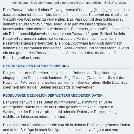
Anmeldung mit diesem Konto und einer persönlichen und gültigen E-Mail-Adresse.
Dein Passwort wird mit einer Einwege-Verschlüsselung (Hash) gespeichert, so
dass es sicher ist. Jedoch wird dir empfohlen, dieses Passwort nicht auf einer
Vielzahl von Webseiten zu verwenden. Das Passwort ist dein Schlüssel zu
deinem Benutzerkonto für das Board, also geh mit ihm sorgsam um.
Insbesondere wird dich kein Vertreter des Betreibers, von phpBB Limited oder
ein Dritter berechtigterweise nach deinem Passwort fragen. Solltest du dein
Passwort vergessen haben, so kannst du die Funktion „Ich habe mein
Passwort vergessen“ benutzen. Die phpBB-Software fragt dich dann nach
deinem Benutzernamen und deiner E-Mail-Adresse und sendet anschließend
ein neu generiertes Passwort an diese Adresse, mit dem du dann auf das
Board zugreifen kannst.
GESTATTUNG DER DATENSPEICHERUNG
Du gestattest dem Betreiber, die von dir im Rahmen der Registrierung
eingegebenen Daten sowie laufende Zugriffsdaten (Datum und Uhrzeit der
Nutzung, IP-Adresse und weitere von deinem Browser übermittelte Daten) zu
speichern und für den Betrieb des Boards zu verwenden.
REGELUNGEN BEZÜGLICH DER WEITERGABE DEINER DATEN
Der Betreiber wird diese Daten nur mit deiner Zustimmung an Dritte
weitergeben, sofern er nicht auf Grund gesetzlicher Regelungen zur
Weitergabe der Daten verpflichtet ist oder die Daten zur Durchsetzung
rechtlicher Interessen erforderlich sind.
Du nimmst zur Kenntnis, dass die von dir in deinem Profil angegebenen Daten
und deine Beiträge je nach Konfiguration im Internet verfügbar und von