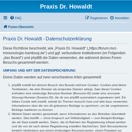
Praxis Dr. Howaldt
FAQ
Registrieren
Anmelden
Foren-Übersicht
Praxis Dr. Howaldt - Datenschutzerklärung
Diese Richtlinie beschreibt, wie „Praxis Dr. Howaldt“ („https://forum.mvz-
immunologie-hamburg.de“) und ggf. verbundene Institutionen (im Folgenden
„das Board“) und phpBB die Daten verwenden, die während deines Foren-
Besuchs gesammelt werden.
UMFANG UND ART DER DATENSPEICHERUNG
Deine Daten werden auf zwei verschiedene Arten gesammelt:
phpBB erstellt bei deinem Besuch des Boards mehrere Cookies. Cookies sind kleine
Textdateien, die dein Browser als temporäre Dateien ablegt. Zwei dieser Cookies
enthalten eine eindeutige Benutzer-Nummer (Benutzer-ID) sowie eine anonyme
Sitzungs-Nummer (Session-ID), die dir von phpBB automatisch zugewiesen wird. Ein
drittes Cookie wird erstellt, sobald du Themen besucht hast und wird dazu verwendet,
Informationen über die von dir gelesenen Beiträge zu speichern, um die ungelesenen
Beiträge markieren zu können.
Weitere Daten werden gesammelt, wenn Informationen an den Betreiber übermittelt
werden. Dies betrifft — ohne Anspruch auf Vollständigkeit — zum Beispiel Beiträge,
die als Gast erstellt werden, Daten, die im Rahmen der Registrierung erfasst werden
und die von dir nach deiner Registrierung erstellten Nachrichten. Dein Benutzerkonto
besteht mindestens aus einem eindeutigen Benutzernamen, einem Passwort zur