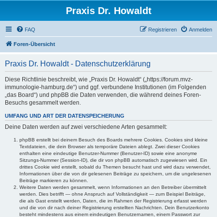
Praxis Dr. Howaldt
FAQ
Registrieren
Anmelden
Foren-Übersicht
Praxis Dr. Howaldt - Datenschutzerklärung
Diese Richtlinie beschreibt, wie „Praxis Dr. Howaldt“ („https://forum.mvz-
immunologie-hamburg.de“) und ggf. verbundene Institutionen (im Folgenden
„das Board“) und phpBB die Daten verwenden, die während deines Foren-
Besuchs gesammelt werden.
UMFANG UND ART DER DATENSPEICHERUNG
Deine Daten werden auf zwei verschiedene Arten gesammelt:
phpBB erstellt bei deinem Besuch des Boards mehrere Cookies. Cookies sind kleine
Textdateien, die dein Browser als temporäre Dateien ablegt. Zwei dieser Cookies
enthalten eine eindeutige Benutzer-Nummer (Benutzer-ID) sowie eine anonyme
Sitzungs-Nummer (Session-ID), die dir von phpBB automatisch zugewiesen wird. Ein
drittes Cookie wird erstellt, sobald du Themen besucht hast und wird dazu verwendet,
Informationen über die von dir gelesenen Beiträge zu speichern, um die ungelesenen
Beiträge markieren zu können.
Weitere Daten werden gesammelt, wenn Informationen an den Betreiber übermittelt
werden. Dies betrifft — ohne Anspruch auf Vollständigkeit — zum Beispiel Beiträge,
die als Gast erstellt werden, Daten, die im Rahmen der Registrierung erfasst werden
und die von dir nach deiner Registrierung erstellten Nachrichten. Dein Benutzerkonto
besteht mindestens aus einem eindeutigen Benutzernamen, einem Passwort zur