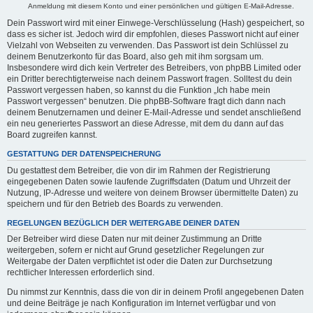
Anmeldung mit diesem Konto und einer persönlichen und gültigen E-Mail-Adresse.
Dein Passwort wird mit einer Einwege-Verschlüsselung (Hash) gespeichert, so
dass es sicher ist. Jedoch wird dir empfohlen, dieses Passwort nicht auf einer
Vielzahl von Webseiten zu verwenden. Das Passwort ist dein Schlüssel zu
deinem Benutzerkonto für das Board, also geh mit ihm sorgsam um.
Insbesondere wird dich kein Vertreter des Betreibers, von phpBB Limited oder
ein Dritter berechtigterweise nach deinem Passwort fragen. Solltest du dein
Passwort vergessen haben, so kannst du die Funktion „Ich habe mein
Passwort vergessen“ benutzen. Die phpBB-Software fragt dich dann nach
deinem Benutzernamen und deiner E-Mail-Adresse und sendet anschließend
ein neu generiertes Passwort an diese Adresse, mit dem du dann auf das
Board zugreifen kannst.
GESTATTUNG DER DATENSPEICHERUNG
Du gestattest dem Betreiber, die von dir im Rahmen der Registrierung
eingegebenen Daten sowie laufende Zugriffsdaten (Datum und Uhrzeit der
Nutzung, IP-Adresse und weitere von deinem Browser übermittelte Daten) zu
speichern und für den Betrieb des Boards zu verwenden.
REGELUNGEN BEZÜGLICH DER WEITERGABE DEINER DATEN
Der Betreiber wird diese Daten nur mit deiner Zustimmung an Dritte
weitergeben, sofern er nicht auf Grund gesetzlicher Regelungen zur
Weitergabe der Daten verpflichtet ist oder die Daten zur Durchsetzung
rechtlicher Interessen erforderlich sind.
Du nimmst zur Kenntnis, dass die von dir in deinem Profil angegebenen Daten
und deine Beiträge je nach Konfiguration im Internet verfügbar und von