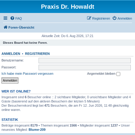
Praxis Dr. Howaldt
FAQ
Registrieren
Anmelden
Foren-Übersicht
Aktuelle Zeit: Do 6. Aug 2026, 17:21
Dieses Board hat keine Foren.
ANMELDEN
•
REGISTRIEREN
Benutzername:
Passwort:
Ich habe mein Passwort vergessen
Angemeldet bleiben
WER IST ONLINE?
Insgesamt sind
6
Besucher online :: 2 sichtbare Mitglieder, 0 unsichtbare Mitglieder und 4
Gäste (basierend auf den aktiven Besuchern der letzten 5 Minuten)
Der Besucherrekord liegt bei
471
Besuchern, die am Fr 12. Jun 2026, 11:48 gleichzeitig
online waren.
STATISTIK
Beiträge insgesamt
8179
• Themen insgesamt
1566
• Mitglieder insgesamt
1237
• Unser
neuestes Mitglied:
Blume-209