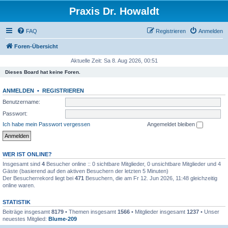
Praxis Dr. Howaldt
FAQ
Registrieren
Anmelden
Foren-Übersicht
Aktuelle Zeit: Sa 8. Aug 2026, 00:51
Dieses Board hat keine Foren.
ANMELDEN
•
REGISTRIEREN
Benutzername:
Passwort:
Ich habe mein Passwort vergessen
Angemeldet bleiben
WER IST ONLINE?
Insgesamt sind
4
Besucher online :: 0 sichtbare Mitglieder, 0 unsichtbare Mitglieder und 4
Gäste (basierend auf den aktiven Besuchern der letzten 5 Minuten)
Der Besucherrekord liegt bei
471
Besuchern, die am Fr 12. Jun 2026, 11:48 gleichzeitig
online waren.
STATISTIK
Beiträge insgesamt
8179
• Themen insgesamt
1566
• Mitglieder insgesamt
1237
• Unser
neuestes Mitglied:
Blume-209