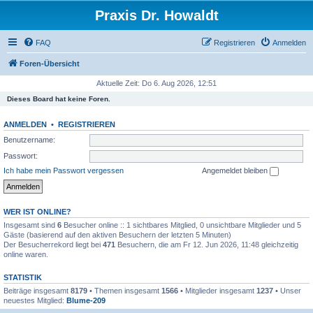
Praxis Dr. Howaldt
FAQ
Registrieren
Anmelden
Foren-Übersicht
Aktuelle Zeit: Do 6. Aug 2026, 12:51
Dieses Board hat keine Foren.
ANMELDEN
•
REGISTRIEREN
Benutzername:
Passwort:
Ich habe mein Passwort vergessen
Angemeldet bleiben
WER IST ONLINE?
Insgesamt sind
6
Besucher online :: 1 sichtbares Mitglied, 0 unsichtbare Mitglieder und 5
Gäste (basierend auf den aktiven Besuchern der letzten 5 Minuten)
Der Besucherrekord liegt bei
471
Besuchern, die am Fr 12. Jun 2026, 11:48 gleichzeitig
online waren.
STATISTIK
Beiträge insgesamt
8179
• Themen insgesamt
1566
• Mitglieder insgesamt
1237
• Unser
neuestes Mitglied:
Blume-209