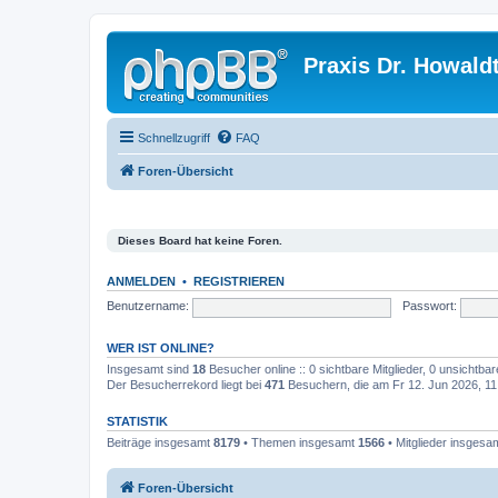
Praxis Dr. Howald
Schnellzugriff
FAQ
Foren-Übersicht
Dieses Board hat keine Foren.
ANMELDEN
•
REGISTRIEREN
Benutzername:
Passwort:
WER IST ONLINE?
Insgesamt sind
18
Besucher online :: 0 sichtbare Mitglieder, 0 unsichtba
Der Besucherrekord liegt bei
471
Besuchern, die am Fr 12. Jun 2026, 11:4
STATISTIK
Beiträge insgesamt
8179
• Themen insgesamt
1566
• Mitglieder insgesa
Foren-Übersicht