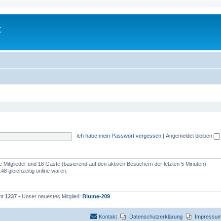
t
Ich habe mein Passwort vergessen
|
Angemeldet bleiben
re Mitglieder und 18 Gäste (basierend auf den aktiven Besuchern der letzten 5 Minuten)
8 gleichzeitig online waren.
mt
1237
• Unser neuestes Mitglied:
Blume-209
Kontakt
Datenschutzerklärung
Impressu