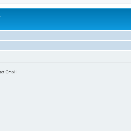
t
tedt GmbH