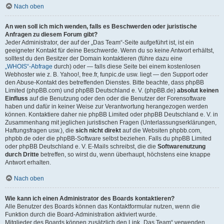
Nach oben
An wen soll ich mich wenden, falls es Beschwerden oder juristische
Anfragen zu diesem Forum gibt?
Jeder Administrator, der auf der „Das Team“-Seite aufgeführt ist, ist ein
geeigneter Kontakt für deine Beschwerde. Wenn du so keine Antwort erhältst,
solltest du den Besitzer der Domain kontaktieren (führe dazu eine
„WHOIS“-Abfrage
durch) oder — falls diese Seite bei einem kostenlosen
Webhoster wie z. B. Yahoo!, free.fr, funpic.de usw. liegt — den Support oder
den Abuse-Kontakt des betreffenden Dienstes. Bitte beachte, dass phpBB
Limited (phpBB.com) und phpBB Deutschland e. V. (phpBB.de)
absolut keinen
Einfluss
auf die Benutzung oder den oder die Benutzer der Forensoftware
haben und dafür in keiner Weise zur Verantwortung herangezogen werden
können. Kontaktiere daher nie phpBB Limited oder phpBB Deutschland e. V. in
Zusammenhang mit jeglichen juristischen Fragen (Unterlassungserklärungen,
Haftungsfragen usw.), die
sich nicht direkt
auf die Websiten phpbb.com,
phpbb.de oder die phpBB-Software selbst beziehen. Falls du phpBB Limited
oder phpBB Deutschland e. V. E-Mails schreibst, die die
Softwarenutzung
durch Dritte
betreffen, so wirst du, wenn überhaupt, höchstens eine knappe
Antwort erhalten.
Nach oben
Wie kann ich einen Administrator des Boards kontaktieren?
Alle Benutzer des Boards können das Kontaktformular nutzen, wenn die
Funktion durch die Board-Administration aktiviert wurde.
Mitglieder des Boards können zusätzlich den Link „Das Team“ verwenden.