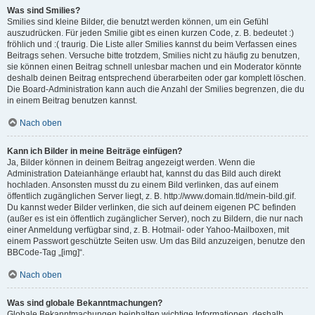
Was sind Smilies?
Smilies sind kleine Bilder, die benutzt werden können, um ein Gefühl
auszudrücken. Für jeden Smilie gibt es einen kurzen Code, z. B. bedeutet :)
fröhlich und :( traurig. Die Liste aller Smilies kannst du beim Verfassen eines
Beitrags sehen. Versuche bitte trotzdem, Smilies nicht zu häufig zu benutzen,
sie können einen Beitrag schnell unlesbar machen und ein Moderator könnte
deshalb deinen Beitrag entsprechend überarbeiten oder gar komplett löschen.
Die Board-Administration kann auch die Anzahl der Smilies begrenzen, die du
in einem Beitrag benutzen kannst.
Nach oben
Kann ich Bilder in meine Beiträge einfügen?
Ja, Bilder können in deinem Beitrag angezeigt werden. Wenn die
Administration Dateianhänge erlaubt hat, kannst du das Bild auch direkt
hochladen. Ansonsten musst du zu einem Bild verlinken, das auf einem
öffentlich zugänglichen Server liegt, z. B. http://www.domain.tld/mein-bild.gif.
Du kannst weder Bilder verlinken, die sich auf deinem eigenen PC befinden
(außer es ist ein öffentlich zugänglicher Server), noch zu Bildern, die nur nach
einer Anmeldung verfügbar sind, z. B. Hotmail- oder Yahoo-Mailboxen, mit
einem Passwort geschützte Seiten usw. Um das Bild anzuzeigen, benutze den
BBCode-Tag „[img]“.
Nach oben
Was sind globale Bekanntmachungen?
Globale Bekanntmachungen beinhalten wichtige Informationen, deshalb