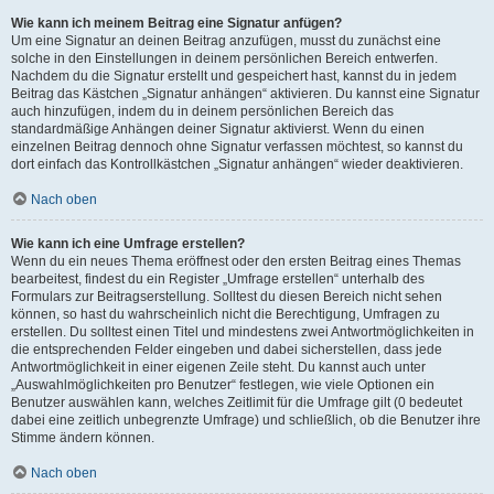
Wie kann ich meinem Beitrag eine Signatur anfügen?
Um eine Signatur an deinen Beitrag anzufügen, musst du zunächst eine
solche in den Einstellungen in deinem persönlichen Bereich entwerfen.
Nachdem du die Signatur erstellt und gespeichert hast, kannst du in jedem
Beitrag das Kästchen „Signatur anhängen“ aktivieren. Du kannst eine Signatur
auch hinzufügen, indem du in deinem persönlichen Bereich das
standardmäßige Anhängen deiner Signatur aktivierst. Wenn du einen
einzelnen Beitrag dennoch ohne Signatur verfassen möchtest, so kannst du
dort einfach das Kontrollkästchen „Signatur anhängen“ wieder deaktivieren.
Nach oben
Wie kann ich eine Umfrage erstellen?
Wenn du ein neues Thema eröffnest oder den ersten Beitrag eines Themas
bearbeitest, findest du ein Register „Umfrage erstellen“ unterhalb des
Formulars zur Beitragserstellung. Solltest du diesen Bereich nicht sehen
können, so hast du wahrscheinlich nicht die Berechtigung, Umfragen zu
erstellen. Du solltest einen Titel und mindestens zwei Antwortmöglichkeiten in
die entsprechenden Felder eingeben und dabei sicherstellen, dass jede
Antwortmöglichkeit in einer eigenen Zeile steht. Du kannst auch unter
„Auswahlmöglichkeiten pro Benutzer“ festlegen, wie viele Optionen ein
Benutzer auswählen kann, welches Zeitlimit für die Umfrage gilt (0 bedeutet
dabei eine zeitlich unbegrenzte Umfrage) und schließlich, ob die Benutzer ihre
Stimme ändern können.
Nach oben