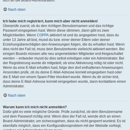
dich an die Board-Administration.
Nach oben
Ich habe mich registriert, kann mich aber nicht anmelden!
Überprüfe zuerst, ob du den richtigen Benutzernamen und das richtige
Passwort eingegeben hast. Wenn diese stimmen, dann gibt es zwei
Möglichkeiten. Wenn
COPPA
aktiviert ist und du angegeben hast, dass du
unter 13 Jahre alt bist, musst du bzw. einer deiner Eltern oder deiner
Erziehungsberechtigten den Anweisungen folgen, die du erhalten hast. Wenn
dies nicht der Fall ist, muss dein Benutzerkonto vielleicht aktiviert werden. Bei
einigen Boards müssen alle neu angemeldeten Mitglieder erst freigeschaltet
werden – entweder musst du dies selbst erledigen oder ein Administrator. Bei
der Registrierung wurde dir mitgeteilt, ob eine Aktivierung nötig ist oder nicht.
Wenn du eine E-Mail erhalten hast, folge den dort enthaltenen Anweisungen.
Ansonsten prüfe, ob du deine E-Mail-Adresse korrekt eingegeben hast oder
die E-Mail von einem Spam-Filter blockiert wurde. Wenn du dir sicher bist,
dass deine E-Mail-Adresse korrekt eingegeben wurde, dann kontaktiere einen
Administrator.
Nach oben
Warum kann ich mich nicht anmelden?
Dafür gibt es viele mögliche Gründe. Prüfe zunächst, ob dein Benutzername
und dein Passwort richtig sind. Wenn dies der Fall ist, wende dich an einen
Board-Administrator, um sicherzugehen, dass du nicht gesperrt wurdest. Es ist
ebenfalls möglich, dass ein Konfigurationsproblem mit der Website vorliegt,