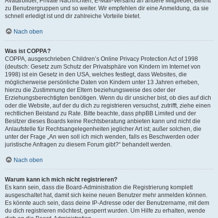
Avatarbilder, Private Nachrichten, E-Mail-Versand an andere Mitglieder, Beitritt
zu Benutzergruppen und so weiter. Wir empfehlen dir eine Anmeldung, da sie
schnell erledigt ist und dir zahlreiche Vorteile bietet.
Nach oben
Was ist COPPA?
COPPA, ausgeschrieben Children’s Online Privacy Protection Act of 1998
(deutsch: Gesetz zum Schutz der Privatsphäre von Kindern im Internet von
1998) ist ein Gesetz in den USA, welches festlegt, dass Websites, die
möglicherweise persönliche Daten von Kindern unter 13 Jahren erheben,
hierzu die Zustimmung der Eltern beziehungsweise des oder der
Erziehungsberechtigten benötigen. Wenn du dir unsicher bist, ob dies auf dich
oder die Website, auf der du dich zu registrieren versuchst, zutrifft, ziehe einen
rechtlichen Beistand zu Rate. Bitte beachte, dass phpBB Limited und der
Besitzer dieses Boards keine Rechtsberatung anbieten kann und nicht die
Anlaufstelle für Rechtsangelegenheiten jeglicher Art ist; außer solchen, die
unter der Frage „An wen soll ich mich wenden, falls es Beschwerden oder
juristische Anfragen zu diesem Forum gibt?“ behandelt werden.
Nach oben
Warum kann ich mich nicht registrieren?
Es kann sein, dass die Board-Administration die Registrierung komplett
ausgeschaltet hat, damit sich keine neuen Benutzer mehr anmelden können.
Es könnte auch sein, dass deine IP-Adresse oder der Benutzername, mit dem
du dich registrieren möchtest, gesperrt wurden. Um Hilfe zu erhalten, wende