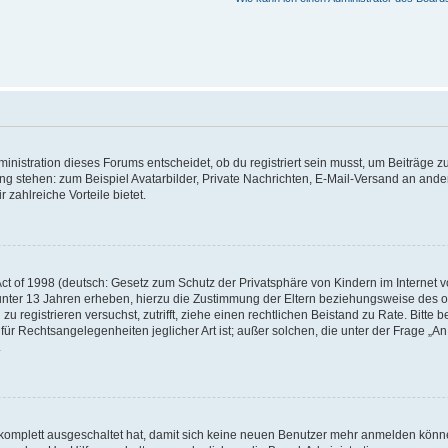
istration dieses Forums entscheidet, ob du registriert sein musst, um Beiträge zu s
ung stehen: zum Beispiel Avatarbilder, Private Nachrichten, E-Mail-Versand an ander
 zahlreiche Vorteile bietet.
t of 1998 (deutsch: Gesetz zum Schutz der Privatsphäre von Kindern im Internet vo
unter 13 Jahren erheben, hierzu die Zustimmung der Eltern beziehungsweise des o
h zu registrieren versuchst, zutrifft, ziehe einen rechtlichen Beistand zu Rate. Bit
für Rechtsangelegenheiten jeglicher Art ist; außer solchen, die unter der Frage „
.
g komplett ausgeschaltet hat, damit sich keine neuen Benutzer mehr anmelden könn