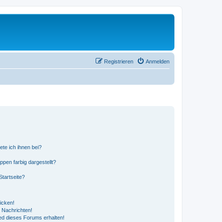
Registrieren
Anmelden
ete ich ihnen bei?
en farbig dargestellt?
tartseite?
icken!
 Nachrichten!
ed dieses Forums erhalten!