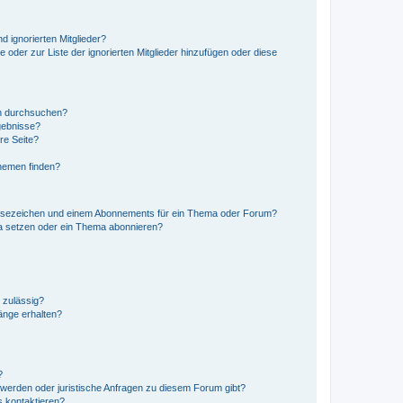
d ignorierten Mitglieder?
e oder zur Liste der ignorierten Mitglieder hinzufügen oder diese
en durchsuchen?
gebnisse?
re Seite?
hemen finden?
esezeichen und einem Abonnements für ein Thema oder Forum?
a setzen oder ein Thema abonnieren?
 zulässig?
hänge erhalten?
?
hwerden oder juristische Anfragen zu diesem Forum gibt?
s kontaktieren?