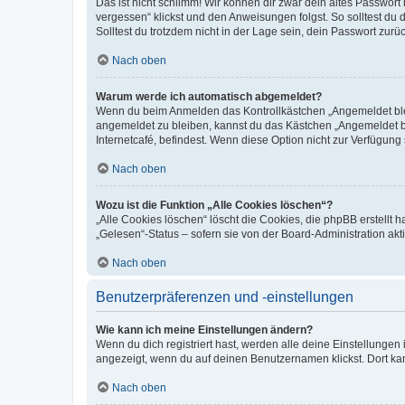
Das ist nicht schlimm! Wir können dir zwar dein altes Passwort
vergessen“ klickst und den Anweisungen folgst. So solltest du
Solltest du trotzdem nicht in der Lage sein, dein Passwort zur
Nach oben
Warum werde ich automatisch abgemeldet?
Wenn du beim Anmelden das Kontrollkästchen „Angemeldet bleib
angemeldet zu bleiben, kannst du das Kästchen „Angemeldet b
Internetcafé, befindest. Wenn diese Option nicht zur Verfügung
Nach oben
Wozu ist die Funktion „Alle Cookies löschen“?
„Alle Cookies löschen“ löscht die Cookies, die phpBB erstellt
„Gelesen“-Status – sofern sie von der Board-Administration ak
Nach oben
Benutzerpräferenzen und -einstellungen
Wie kann ich meine Einstellungen ändern?
Wenn du dich registriert hast, werden alle deine Einstellunge
angezeigt, wenn du auf deinen Benutzernamen klickst. Dort kan
Nach oben