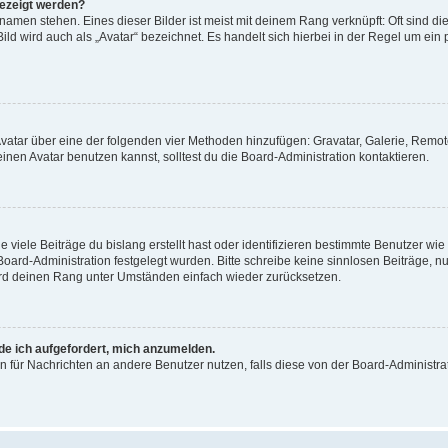
gezeigt werden?
amen stehen. Eines dieser Bilder ist meist mit deinem Rang verknüpft: Oft sind di
ld wird auch als „Avatar“ bezeichnet. Es handelt sich hierbei in der Regel um ein
 Avatar über eine der folgenden vier Methoden hinzufügen: Gravatar, Galerie, Rem
en Avatar benutzen kannst, solltest du die Board-Administration kontaktieren.
viele Beiträge du bislang erstellt hast oder identifizieren bestimmte Benutzer w
 Board-Administration festgelegt wurden. Bitte schreibe keine sinnlosen Beiträge
wird deinen Rang unter Umständen einfach wieder zurücksetzen.
rde ich aufgefordert, mich anzumelden.
ion für Nachrichten an andere Benutzer nutzen, falls diese von der Board-Administ