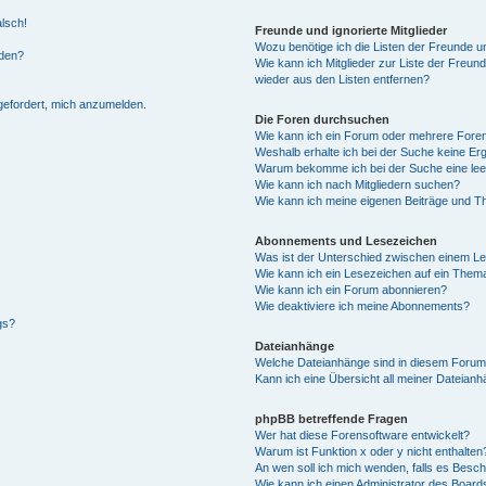
alsch!
Freunde und ignorierte Mitglieder
Wozu benötige ich die Listen der Freunde un
rden?
Wie kann ich Mitglieder zur Liste der Freund
wieder aus den Listen entfernen?
fgefordert, mich anzumelden.
Die Foren durchsuchen
Wie kann ich ein Forum oder mehrere For
Weshalb erhalte ich bei der Suche keine Er
Warum bekomme ich bei der Suche eine lee
Wie kann ich nach Mitgliedern suchen?
Wie kann ich meine eigenen Beiträge und T
Abonnements und Lesezeichen
Was ist der Unterschied zwischen einem L
Wie kann ich ein Lesezeichen auf ein Them
Wie kann ich ein Forum abonnieren?
Wie deaktiviere ich meine Abonnements?
gs?
Dateianhänge
Welche Dateianhänge sind in diesem Forum
Kann ich eine Übersicht all meiner Dateian
phpBB betreffende Fragen
Wer hat diese Forensoftware entwickelt?
Warum ist Funktion x oder y nicht enthalten
An wen soll ich mich wenden, falls es Besc
Wie kann ich einen Administrator des Board