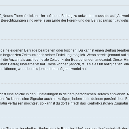
„Neues Thema“ klicken. Um auf einen Beitrag zu antworten, musst du auf „Antworte
e Berechtigungen sind jeweils am Ende der Foren- und der Beitragsansicht aufgeliste
r deine eigenen Beiträge bearbeiten oder löschen. Du kannst einen Beitrag bearbe
inen begrenzten Zeitraum nach seiner Erstellung möglich. Wenn bereits jemand auf de
 die Anzahl als auch der letzte Zeitpunkt der Bearbeitungen angezeigt. Dieser Hi
en Beitrag überarbeitet hat. Diese können jedoch, falls sie es für nötig halten, ei
hen können, wenn bereits jemand darauf geantwortet hat.
st eine solche in den Einstellungen in deinem persönlichen Bereich entwerfen. Na
eren. Du kannst eine Signatur auch hinzufügen, indem du in deinem persönlichen 
atur verfassen möchtest, so kannst du dort einfach das Kontrollkästchen „Signatu
s Themas bearbeitest, findest du ein Register „Umfrage erstellen“ unterhalb des F