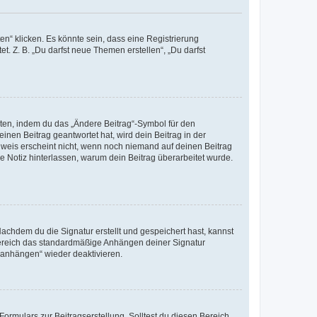
n“ klicken. Es könnte sein, dass eine Registrierung
t. Z. B. „Du darfst neue Themen erstellen“, „Du darfst
iten, indem du das „Ändere Beitrag“-Symbol für den
inen Beitrag geantwortet hat, wird dein Beitrag in der
nweis erscheint nicht, wenn noch niemand auf deinen Beitrag
ne Notiz hinterlassen, warum dein Beitrag überarbeitet wurde.
chdem du die Signatur erstellt und gespeichert hast, kannst
Bereich das standardmäßige Anhängen deiner Signatur
r anhängen“ wieder deaktivieren.
ormulars zur Beitragserstellung. Solltest du diesen Bereich