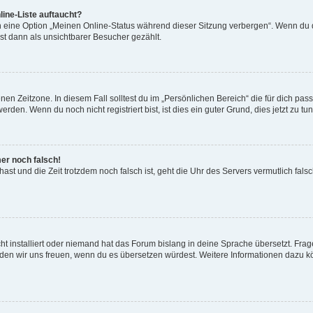
ine-Liste auftaucht?
n eine Option „Meinen Online-Status während dieser Sitzung verbergen“. Wenn du d
st dann als unsichtbarer Besucher gezählt.
en Zeitzone. In diesem Fall solltest du im „Persönlichen Bereich“ die für dich passe
den. Wenn du noch nicht registriert bist, ist dies ein guter Grund, dies jetzt zu tun
mer noch falsch!
t hast und die Zeit trotzdem noch falsch ist, geht die Uhr des Servers vermutlich fal
t installiert oder niemand hat das Forum bislang in deine Sprache übersetzt. Frag
, würden wir uns freuen, wenn du es übersetzen würdest. Weitere Informationen dazu