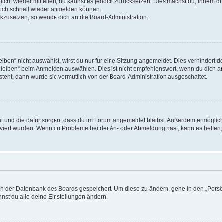
 nicht wieder mitteilen, du kannst es jedoch zurücksetzen. Dies machst du, indem 
 dich schnell wieder anmelden können.
ückzusetzen, so wende dich an die Board-Administration.
en“ nicht auswählst, wirst du nur für eine Sitzung angemeldet. Dies verhindert 
leiben“ beim Anmelden auswählen. Dies ist nicht empfehlenswert, wenn du dich an
 steht, dann wurde sie vermutlich von der Board-Administration ausgeschaltet.
 hat und die dafür sorgen, dass du im Forum angemeldet bleibst. Außerdem ermögli
tiviert wurden. Wenn du Probleme bei der An- oder Abmeldung hast, kann es helfen
n in der Datenbank des Boards gespeichert. Um diese zu ändern, gehe in den „Persö
nst du alle deine Einstellungen ändern.