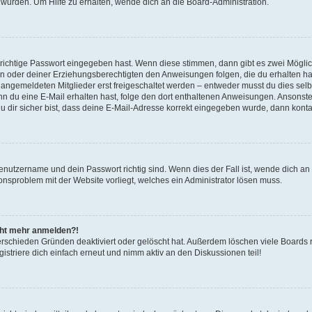
 wurden. Um Hilfe zu erhalten, wende dich an die Board-Administration.
 richtige Passwort eingegeben hast. Wenn diese stimmen, dann gibt es zwei Mögl
tern oder deiner Erziehungsberechtigten den Anweisungen folgen, die du erhalten ha
u angemeldeten Mitglieder erst freigeschaltet werden – entweder musst du dies selbs
. Wenn du eine E-Mail erhalten hast, folge den dort enthaltenen Anweisungen. Ansons
 dir sicher bist, dass deine E-Mail-Adresse korrekt eingegeben wurde, dann kontak
Benutzername und dein Passwort richtig sind. Wenn dies der Fall ist, wende dich a
ionsproblem mit der Website vorliegt, welches ein Administrator lösen muss.
icht mehr anmelden?!
erschieden Gründen deaktiviert oder gelöscht hat. Außerdem löschen viele Boards r
triere dich einfach erneut und nimm aktiv an den Diskussionen teil!