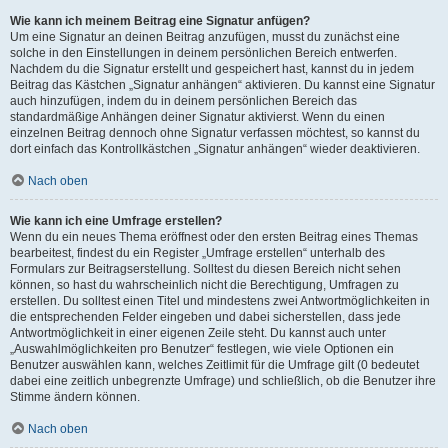
Wie kann ich meinem Beitrag eine Signatur anfügen?
Um eine Signatur an deinen Beitrag anzufügen, musst du zunächst eine
solche in den Einstellungen in deinem persönlichen Bereich entwerfen.
Nachdem du die Signatur erstellt und gespeichert hast, kannst du in jedem
Beitrag das Kästchen „Signatur anhängen“ aktivieren. Du kannst eine Signatur
auch hinzufügen, indem du in deinem persönlichen Bereich das
standardmäßige Anhängen deiner Signatur aktivierst. Wenn du einen
einzelnen Beitrag dennoch ohne Signatur verfassen möchtest, so kannst du
dort einfach das Kontrollkästchen „Signatur anhängen“ wieder deaktivieren.
Nach oben
Wie kann ich eine Umfrage erstellen?
Wenn du ein neues Thema eröffnest oder den ersten Beitrag eines Themas
bearbeitest, findest du ein Register „Umfrage erstellen“ unterhalb des
Formulars zur Beitragserstellung. Solltest du diesen Bereich nicht sehen
können, so hast du wahrscheinlich nicht die Berechtigung, Umfragen zu
erstellen. Du solltest einen Titel und mindestens zwei Antwortmöglichkeiten in
die entsprechenden Felder eingeben und dabei sicherstellen, dass jede
Antwortmöglichkeit in einer eigenen Zeile steht. Du kannst auch unter
„Auswahlmöglichkeiten pro Benutzer“ festlegen, wie viele Optionen ein
Benutzer auswählen kann, welches Zeitlimit für die Umfrage gilt (0 bedeutet
dabei eine zeitlich unbegrenzte Umfrage) und schließlich, ob die Benutzer ihre
Stimme ändern können.
Nach oben