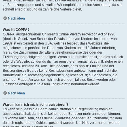
Avatarbilder, Private Nachrichten, E-Mail-Versand an andere Mitglieder, Beitritt
zu Benutzergruppen und so weiter. Wir empfehlen dir eine Anmeldung, da sie
schnell erledigt ist und dir zahlreiche Vorteile bietet.
Nach oben
Was ist COPPA?
COPPA, ausgeschrieben Children’s Online Privacy Protection Act of 1998
(deutsch: Gesetz zum Schutz der Privatsphäre von Kindern im Internet von
1998) ist ein Gesetz in den USA, welches festlegt, dass Websites, die
möglicherweise persönliche Daten von Kindern unter 13 Jahren erheben,
hierzu die Zustimmung der Eltern beziehungsweise des oder der
Erziehungsberechtigten benötigen. Wenn du dir unsicher bist, ob dies auf dich
oder die Website, auf der du dich zu registrieren versuchst, zutrifft, ziehe einen
rechtlichen Beistand zu Rate. Bitte beachte, dass phpBB Limited und der
Besitzer dieses Boards keine Rechtsberatung anbieten kann und nicht die
Anlaufstelle für Rechtsangelegenheiten jeglicher Art ist; außer solchen, die
unter der Frage „An wen soll ich mich wenden, falls es Beschwerden oder
juristische Anfragen zu diesem Forum gibt?“ behandelt werden.
Nach oben
Warum kann ich mich nicht registrieren?
Es kann sein, dass die Board-Administration die Registrierung komplett
ausgeschaltet hat, damit sich keine neuen Benutzer mehr anmelden können.
Es könnte auch sein, dass deine IP-Adresse oder der Benutzername, mit dem
du dich registrieren möchtest, gesperrt wurden. Um Hilfe zu erhalten, wende