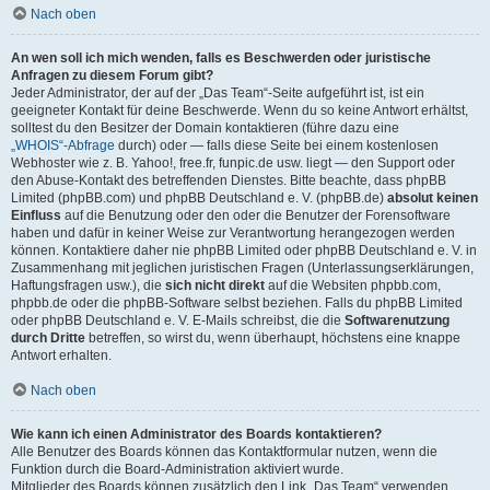
Nach oben
An wen soll ich mich wenden, falls es Beschwerden oder juristische
Anfragen zu diesem Forum gibt?
Jeder Administrator, der auf der „Das Team“-Seite aufgeführt ist, ist ein
geeigneter Kontakt für deine Beschwerde. Wenn du so keine Antwort erhältst,
solltest du den Besitzer der Domain kontaktieren (führe dazu eine
„WHOIS“-Abfrage
durch) oder — falls diese Seite bei einem kostenlosen
Webhoster wie z. B. Yahoo!, free.fr, funpic.de usw. liegt — den Support oder
den Abuse-Kontakt des betreffenden Dienstes. Bitte beachte, dass phpBB
Limited (phpBB.com) und phpBB Deutschland e. V. (phpBB.de)
absolut keinen
Einfluss
auf die Benutzung oder den oder die Benutzer der Forensoftware
haben und dafür in keiner Weise zur Verantwortung herangezogen werden
können. Kontaktiere daher nie phpBB Limited oder phpBB Deutschland e. V. in
Zusammenhang mit jeglichen juristischen Fragen (Unterlassungserklärungen,
Haftungsfragen usw.), die
sich nicht direkt
auf die Websiten phpbb.com,
phpbb.de oder die phpBB-Software selbst beziehen. Falls du phpBB Limited
oder phpBB Deutschland e. V. E-Mails schreibst, die die
Softwarenutzung
durch Dritte
betreffen, so wirst du, wenn überhaupt, höchstens eine knappe
Antwort erhalten.
Nach oben
Wie kann ich einen Administrator des Boards kontaktieren?
Alle Benutzer des Boards können das Kontaktformular nutzen, wenn die
Funktion durch die Board-Administration aktiviert wurde.
Mitglieder des Boards können zusätzlich den Link „Das Team“ verwenden.