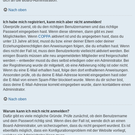
dich an die Board-Administration.
Nach oben
Ich habe mich registriert, kann mich aber nicht anmelden!
Überprüfe zuerst, ob du den richtigen Benutzernamen und das richtige
Passwort eingegeben hast. Wenn diese stimmen, dann gibt es zwei
Möglichkeiten. Wenn
COPPA
aktiviert ist und du angegeben hast, dass du
unter 13 Jahre alt bist, musst du bzw. einer deiner Eltern oder deiner
Erziehungsberechtigten den Anweisungen folgen, die du erhalten hast. Wenn
dies nicht der Fall ist, muss dein Benutzerkonto vielleicht aktiviert werden. Bei
einigen Boards müssen alle neu angemeldeten Mitglieder erst freigeschaltet
werden – entweder musst du dies selbst erledigen oder ein Administrator. Bei
der Registrierung wurde dir mitgeteilt, ob eine Aktivierung nötig ist oder nicht.
Wenn du eine E-Mail erhalten hast, folge den dort enthaltenen Anweisungen.
Ansonsten prüfe, ob du deine E-Mail-Adresse korrekt eingegeben hast oder
die E-Mail von einem Spam-Filter blockiert wurde. Wenn du dir sicher bist,
dass deine E-Mail-Adresse korrekt eingegeben wurde, dann kontaktiere einen
Administrator.
Nach oben
Warum kann ich mich nicht anmelden?
Dafür gibt es viele mögliche Gründe. Prüfe zunächst, ob dein Benutzername
und dein Passwort richtig sind. Wenn dies der Fall ist, wende dich an einen
Board-Administrator, um sicherzugehen, dass du nicht gesperrt wurdest. Es ist
ebenfalls möglich, dass ein Konfigurationsproblem mit der Website vorliegt,