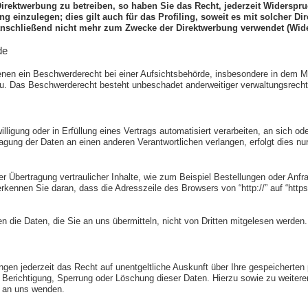
rektwerbung zu betreiben, so haben Sie das Recht, jederzeit Widerspruc
einzulegen; dies gilt auch für das Profiling, soweit es mit solcher Di
nschließend nicht mehr zum Zwecke der Direktwerbung verwendet (Wide
de
en ein Beschwerderecht bei einer Aufsichtsbehörde, insbesondere in dem Mitg
. Das Beschwerderecht besteht unbeschadet anderweitiger verwaltungsrechtli
illigung oder in Erfüllung eines Vertrags automatisiert verarbeiten, an sich o
agung der Daten an einen anderen Verantwortlichen verlangen, erfolgt dies nur
 Übertragung vertraulicher Inhalte, wie zum Beispiel Bestellungen oder Anfra
kennen Sie daran, dass die Adresszeile des Browsers von “http://” auf “http
n die Daten, die Sie an uns übermitteln, nicht von Dritten mitgelesen werden.
en jederzeit das Recht auf unentgeltliche Auskunft über Ihre gespeicherte
f Berichtigung, Sperrung oder Löschung dieser Daten. Hierzu sowie zu wei
e an uns wenden.