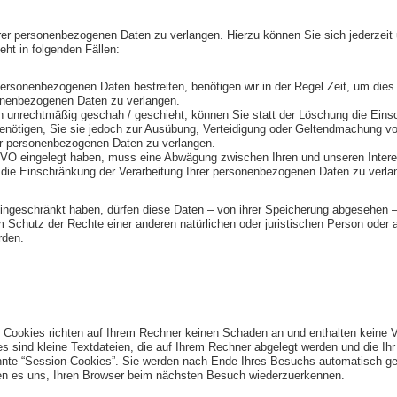
hrer personenbezogenen Daten zu verlangen. Hierzu können Sie sich jederze
ht in folgenden Fällen:
personenbezogenen Daten bestreiten, benötigen wir in der Regel Zeit, um dies
sonenbezogenen Daten zu verlangen.
 unrechtmäßig geschah / geschieht, können Sie statt der Löschung die Eins
nötigen, Sie sie jedoch zur Ausübung, Verteidigung oder Geltendmachung vo
er personenbezogenen Daten zu verlangen.
VO eingelegt haben, muss eine Abwägung zwischen Ihren und unseren Intere
die Einschränkung der Verarbeitung Ihrer personenbezogenen Daten zu verla
ngeschränkt haben, dürfen diese Daten – von ihrer Speicherung abgesehen – 
chutz der Rechte einer anderen natürlichen oder juristischen Person oder a
rden.
. Cookies richten auf Ihrem Rechner keinen Schaden an und enthalten keine 
es sind kleine Textdateien, die auf Ihrem Rechner abgelegt werden und die Ihr
nte “Session-Cookies”. Sie werden nach Ende Ihres Besuchs automatisch gel
hen es uns, Ihren Browser beim nächsten Besuch wiederzuerkennen.