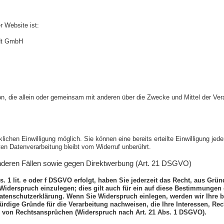
r Website ist:
edt GmbH
Person, die allein oder gemeinsam mit anderen über die Zwecke und Mittel der
ichen Einwilligung möglich. Sie können eine bereits erteilte Einwilligung jeder
ten Datenverarbeitung bleibt vom Widerruf unberührt.
nderen Fällen sowie gegen Direktwerbung (Art. 21 DSGVO)
 1 lit. e oder f DSGVO erfolgt, haben Sie jederzeit das Recht, aus Grün
derspruch einzulegen; dies gilt auch für ein auf diese Bestimmungen ge
Datenschutzerklärung. Wenn Sie Widerspruch einlegen, werden wir Ihre
rdige Gründe für die Verarbeitung nachweisen, die Ihre Interessen, Rec
 von Rechtsansprüchen (Widerspruch nach Art. 21 Abs. 1 DSGVO).