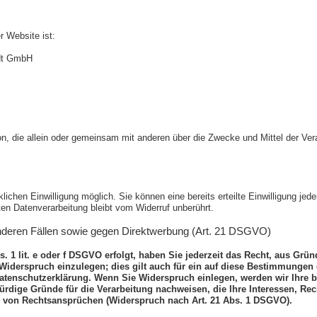
r Website ist:
edt GmbH
Person, die allein oder gemeinsam mit anderen über die Zwecke und Mittel der
ichen Einwilligung möglich. Sie können eine bereits erteilte Einwilligung jeder
ten Datenverarbeitung bleibt vom Widerruf unberührt.
nderen Fällen sowie gegen Direktwerbung (Art. 21 DSGVO)
 1 lit. e oder f DSGVO erfolgt, haben Sie jederzeit das Recht, aus Grün
derspruch einzulegen; dies gilt auch für ein auf diese Bestimmungen ge
Datenschutzerklärung. Wenn Sie Widerspruch einlegen, werden wir Ihre
rdige Gründe für die Verarbeitung nachweisen, die Ihre Interessen, Rec
 von Rechtsansprüchen (Widerspruch nach Art. 21 Abs. 1 DSGVO).