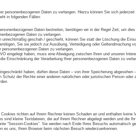
hrer personenbezogenen Daten zu verlangen. Hierzu können Sie sich jederze
ht in folgenden Fällen:
personenbezogenen Daten bestreiten, benötigen wir in der Regel Zeit, um dies
sonenbezogenen Daten zu verlangen.
 unrechtmäßig geschah / geschieht, können Sie statt der Löschung die Eins
nötigen, Sie sie jedoch zur Ausübung, Verteidigung oder Geltendmachung vo
er personenbezogenen Daten zu verlangen.
VO eingelegt haben, muss eine Abwägung zwischen Ihren und unseren Intere
die Einschränkung der Verarbeitung Ihrer personenbezogenen Daten zu verla
ngeschränkt haben, dürfen diese Daten – von ihrer Speicherung abgesehen – 
chutz der Rechte einer anderen natürlichen oder juristischen Person oder a
rden.
. Cookies richten auf Ihrem Rechner keinen Schaden an und enthalten keine 
es sind kleine Textdateien, die auf Ihrem Rechner abgelegt werden und die Ihr
nte “Session-Cookies”. Sie werden nach Ende Ihres Besuchs automatisch gel
hen es uns, Ihren Browser beim nächsten Besuch wiederzuerkennen.