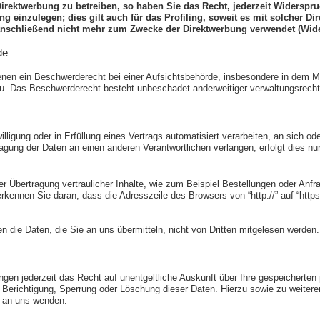
rektwerbung zu betreiben, so haben Sie das Recht, jederzeit Widerspruc
einzulegen; dies gilt auch für das Profiling, soweit es mit solcher Di
nschließend nicht mehr zum Zwecke der Direktwerbung verwendet (Wide
de
en ein Beschwerderecht bei einer Aufsichtsbehörde, insbesondere in dem Mitg
. Das Beschwerderecht besteht unbeschadet anderweitiger verwaltungsrechtli
illigung oder in Erfüllung eines Vertrags automatisiert verarbeiten, an sich o
agung der Daten an einen anderen Verantwortlichen verlangen, erfolgt dies nur
 Übertragung vertraulicher Inhalte, wie zum Beispiel Bestellungen oder Anfra
kennen Sie daran, dass die Adresszeile des Browsers von “http://” auf “http
n die Daten, die Sie an uns übermitteln, nicht von Dritten mitgelesen werden.
en jederzeit das Recht auf unentgeltliche Auskunft über Ihre gespeicherte
f Berichtigung, Sperrung oder Löschung dieser Daten. Hierzu sowie zu wei
e an uns wenden.